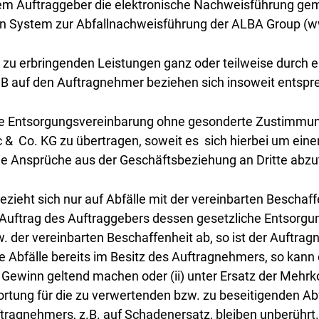
dem Auftraggeber die elektronische Nachweisführung ge
n System zur Abfallnachweisführung der ALBA Group (ww
hm zu erbringenden Leistungen ganz oder teilweise durc
GB auf den Auftragnehmer beziehen sich insoweit entspre
lige Entsorgungsvereinbarung ohne gesonderte Zustimmun
 Co. KG zu übertragen, soweit es sich hierbei um einen 
die Ansprüche aus der Geschäftsbeziehung an Dritte abzu
ieht sich nur auf Abfälle mit der vereinbarten Beschaffe
 Auftrag des Auftraggebers dessen gesetzliche Entsorgun
w. der vereinbarten Beschaffenheit ab, so ist der Auftr
e Abfälle bereits im Besitz des Auftragnehmers, so kann e
Gewinn geltend machen oder (ii) unter Ersatz der Meh
rtung für die zu verwertenden bzw. zu beseitigenden Abfa
ragnehmers, z.B. auf Schadenersatz, bleiben unberührt.