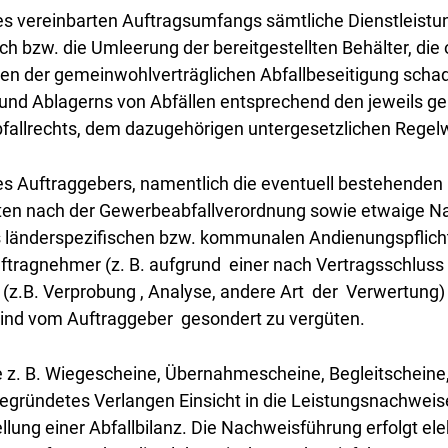
vereinbarten Auftragsumfangs sämtliche Dienstleistunge
usch bzw. die Umleerung der bereitgestellten Behälter,
n der gemeinwohlverträglichen Abfallbeseitigung schadlo
und Ablagerns von Abfällen entsprechend den jeweils g
Abfallrechts, dem dazugehörigen untergesetzlichen Rege
 des Auftraggebers, namentlich die eventuell bestehenden
ten nach der Gewerbeabfallverordnung sowie etwaige Na
us länderspezifischen bzw. kommunalen Andienungspflich
ftragnehmer (z. B. aufgrund einer nach Vertragsschlus
.B. Verprobung , Analyse, andere Art der Verwertung) tri
 sind vom Auftraggeber gesondert zu vergüten.
z. B. Wiegescheine, Übernahmescheine, Begleitscheine, 
gründetes Verlangen Einsicht in die Leistungsnachweise
tellung einer Abfallbilanz. Die Nachweisführung erfolgt 