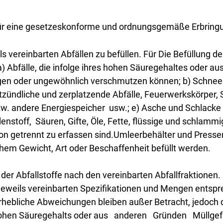
ür eine gesetzeskonforme und ordnungsgemäße Erbringun
s vereinbarten Abfällen zu befüllen. Für Die Befüllung der
 a) Abfälle, die infolge ihres hohen Säuregehaltes oder a
en oder ungewöhnlich verschmutzen können; b) Schnee od
ntzündliche und zerplatzende Abfälle, Feuerwerkskörper,
. andere Energiespeicher usw.; e) Asche und Schlacke in
nstoff, Säuren, Gifte, Öle, Fette, flüssige und schlammig
n getrennt zu erfassen sind.Umleerbehälter und Pressen
chem Gewicht, Art oder Beschaffenheit befüllt werden.
 der Abfallstoffe nach den vereinbarten Abfallfraktionen
n jeweils vereinbarten Spezifikationen und Mengen entspr
bliche Abweichungen bleiben außer Betracht, jedoch darf
es hohen Säuregehalts oder aus anderen Gründen Mül